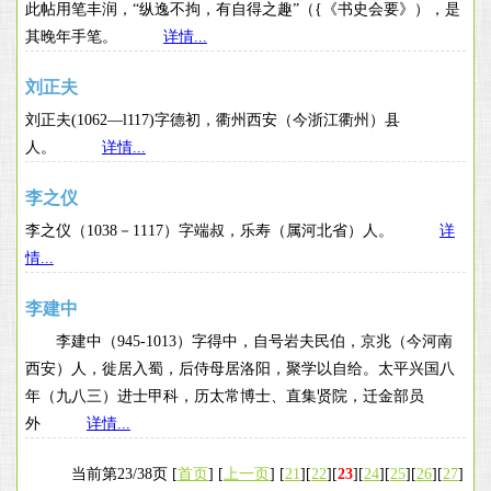
此帖用笔丰润，“纵逸不拘，有自得之趣”（{《书史会要》），是
其晚年手笔。
详情...
刘正夫
刘正夫(1062—l117)字德初，衢州西安（今浙江衢州）县
人。
详情...
李之仪
李之仪（1038－1117）字端叔，乐寿（属河北省）人。
详
情...
李建中
李建中（945-1013）字得中，自号岩夫民伯，京兆（今河南
西安）人，徙居入蜀，后侍母居洛阳，聚学以自给。太平兴国八
年（九八三）进士甲科，历太常博士、直集贤院，迁金部员
外
详情...
当前第23/38页 [
首页
] [
上一页
] [
21
][
22
][
23
][
24
][
25
][
26
][
27
]