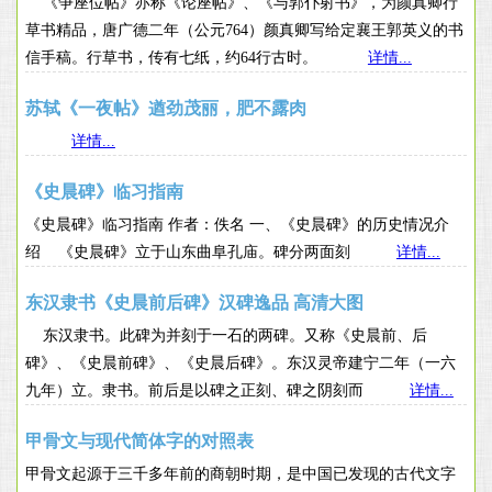
《争座位帖》亦称《论座帖》、《与郭仆射书》，为颜真卿行
草书精品，唐广德二年（公元764）颜真卿写给定襄王郭英义的书
信手稿。行草书，传有七纸，约64行古时。
详情...
苏轼《一夜帖》遒劲茂丽，肥不露肉
详情...
《史晨碑》临习指南
《史晨碑》临习指南 作者：佚名 一、《史晨碑》的历史情况介
绍 《史晨碑》立于山东曲阜孔庙。碑分两面刻
详情...
东汉隶书《史晨前后碑》汉碑逸品 高清大图
东汉隶书。此碑为并刻于一石的两碑。又称《史晨前、后
碑》、《史晨前碑》、《史晨后碑》。东汉灵帝建宁二年（一六
九年）立。隶书。前后是以碑之正刻、碑之阴刻而
详情...
甲骨文与现代简体字的对照表
甲骨文起源于三千多年前的商朝时期，是中国已发现的古代文字