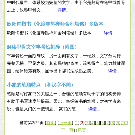
中时代最早、体系较为完整的文字。由于它是刻写在龟甲或兽骨
之上，故称甲骨文。
详情...
欧阳询楷书《化度寺邕禅师舍利塔铭》多版本
欧阳询楷书《化度寺邕禅师舍利塔铭》多版本
详情...
解读甲骨文宰丰骨匕刻辞（附图）
宰丰骨匕一面刻辞纹，另一面刻有文字，一端残，文字分两行，
完整无损，罕见之极。其布局精妙奇美，疏密得当，笔力雄健浑
圆，结体错落有致，显示出卜辞书法成熟之美。
详情...
小篆的笔顺特点 （和汉字不同）
笔顺是写好篆书的关键之一，合理的笔顺有助于字的结构安排，
有助于书写速度的提高。因此，掌握篆书的笔顺，对初学者来
说，也是入门的一把钥匙。 篆书的笔
详情...
当前第2/22页 [
首页
] [
上一页
] [
1
][
2
][
3
][
4
][
5
][
6
][
7
][
8
][
9
][
10
]
[
下一页
] [
尾页
]