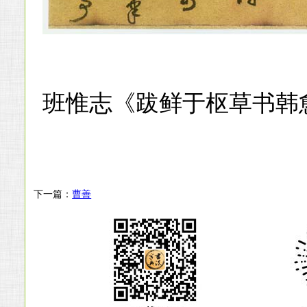
班惟志《跋鲜于枢草书韩
下一篇：
曹善