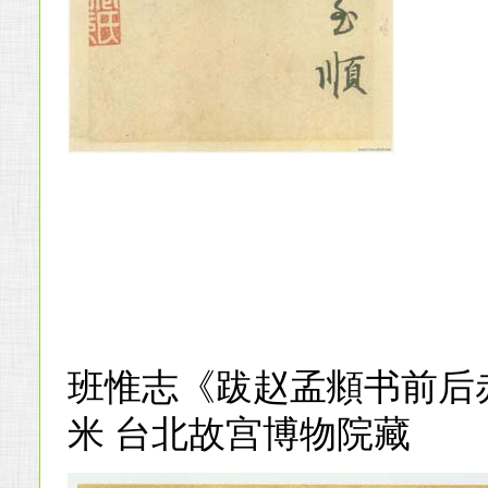
班惟志《跋赵孟頫书前后赤壁赋
米 台北故宫博物院藏