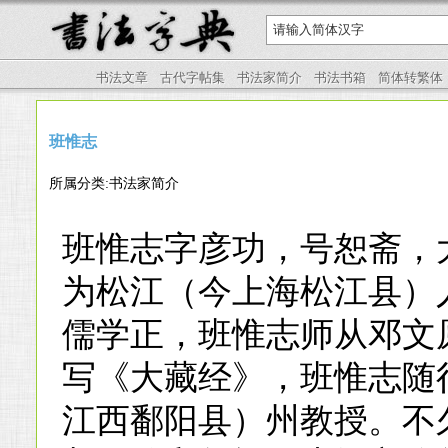
书法文章
古代字帖集
书法家简介
书法书箱
简体转繁体
班惟志
所属分类:书法家简介
班惟志字彦功，号恕斋，
为松江（今上海松江县）
儒学正，班惟志师从邓文
写《大藏经》，班惟志随
江西鄱阳县）州教授。不