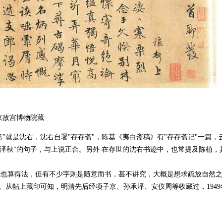
 北京故宫博物院藏
斋"就是沈右，沈右自署"存存斋"，陈基《夷白斋稿》有"存存斋记"一篇
泽秋"的句子，与上说正合。另外 在存世的沈右书迹中，也常提及陈植，其
笔也算得法，但有不少字则是随意而书，甚不讲究，大概是想求疏放自然
"。从帖上藏印可知，明清先后经项子京、孙承泽、安仪周等收藏过，194