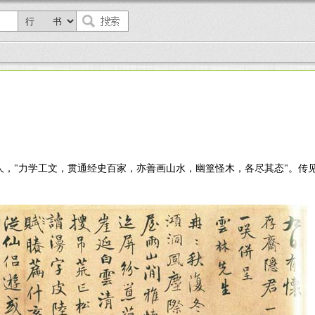
苏州）人，"力学工文，贯通经史百家，亦善画山水，幽篁怪木，各尽其态"。