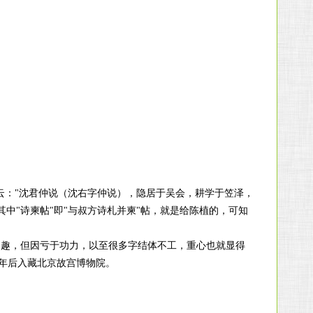
，云："沈君仲说（沈右字仲说），隐居于吴会，耕学于笠泽，
中"诗柬帖"即"与叔方诗札并柬"帖，就是给陈植的，可知
之趣，但因亏于功力，以至很多字结体不工，重心也就显得
9年后入藏北京故宫博物院。