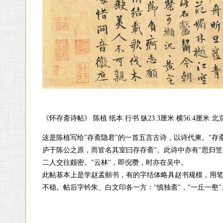
《怀存斋诗帖》 陈植 纸本 行书 纵23.3厘米 横56.4厘米
这是陈植写给"存斋隐君"的一首五言古诗，以诗代柬。"存
庐于陈公之原，而皆名其室曰存存斋"。此诗中亦有"思归笠
二人交往颇密。"云林"，即倪瓒，时亦在吴中。
此帖基本上是学赵孟頫书，有的字结体略具赵书规模，用
不稳。帖后字钤朱、白文印各一方："慎独斋"，"一丘一壑