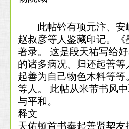
此帖钤有项元汴、安岐
赵叔彦等人鉴藏印记。《
著录。 这是段天祐写给
的诸多病况、归还起善等
起善为自己物色木料等等
等人。 此帖从米芾书风
与平和。
释文
天佑顿首书奉起善贤契友