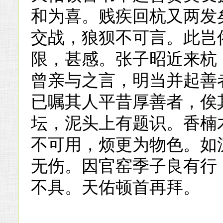
和为喜。贱疾回杭又两发
交战，狼狈不可言。此岂
限，甚感。张子昭近来杭
曾亲与之言，明当并起善
已嘱其人平昔厚善者，俟
坛，泥头上有题识。香楠
不可用，烦更为物色。如
无伤。因官窑季子良有行
不具。天佑顿首再拜。