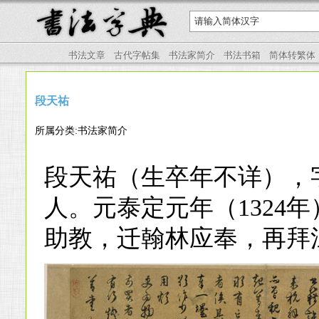
书法文章
古代字帖集
书法家简介
书法书箱
简体转繁体
段天祐
所属分类:书法家简介
段天祐（生卒年不详），
人。元泰定元年（1324
助教，迁翰林应奉，再拜