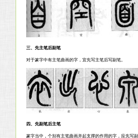
三、先主笔后副笔
对于篆字中有主笔曲画的字，宜先写主笔后写副笔。
四、先副笔后主笔
篆字当中，个别有主笔曲画并起支撑的作用的字，应先写