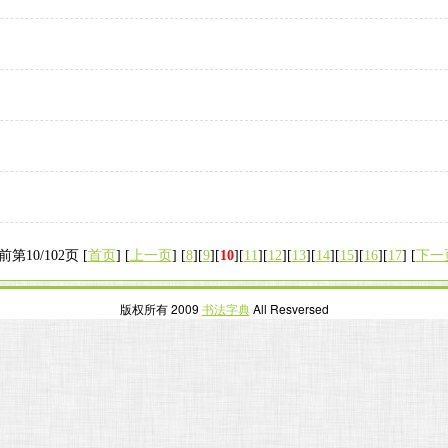
前第10/102页 [
首页
] [
上一页
] [
8
][
9
][
10
][
11
][
12
][
13
][
14
][
15
][
16
][
17
] [
下一
版权所有 2009
书法字典
All Resversed