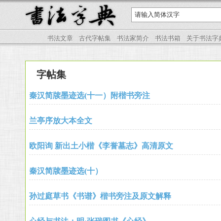
书法文章
古代字帖集
书法家简介
书法书箱
关于书法字
字帖集
秦汉简牍墨迹选(十一）附楷书旁注
兰亭序放大本全文
欧阳询 新出土小楷《李誉墓志》高清原文
秦汉简牍墨迹选(十）
孙过庭草书《书谱》楷书旁注及原文解释