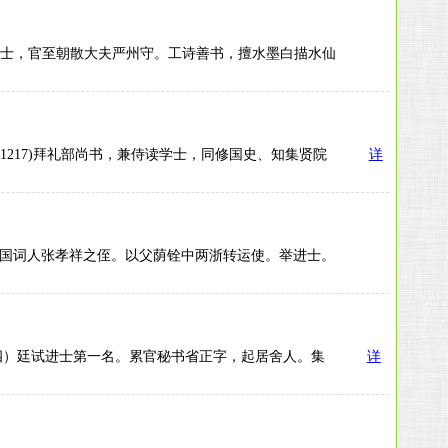
26）中进士，官至朝散大夫严州守。工诗善书，擅水墨白描水仙
元年(1217)拜礼部尚书，兼侍读学士，同修国史、知集贤院
详
之子，爱国词人张孝祥之侄。以父荫铨中两浙转运使。举进士。
一五四）廷试进士第一名。累官秘书省正字，起居舍人。集
详