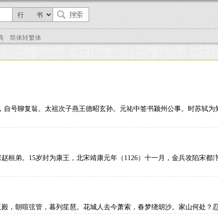
典
简体转繁体
改字德麟，自号聊复翁。太祖次子燕王德昭玄孙。元祐中签书颍州公事。
，钦宗赵桓弟。15岁封为康王，北宋靖康元年（1126）十一月，金兵
琼树玉殿，朝喧弦管，暮列笙琶。花城人去今萧索，春梦绕胡沙。家山何处