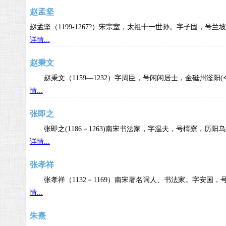
赵孟坚
赵孟坚（1199-1267?）宋宗室，太祖十一世孙。字子固
详情...
赵秉文
赵秉文（1159—1232）字周臣，号闲闲居士，金磁州滏阳(
情...
张即之
张即之(1186－1263)南宋书法家，字温夫，号樗寮
详情...
张孝祥
张孝祥（1132－1169）南宋著名词人、书法家。字安
情...
朱熹