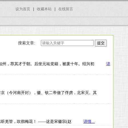
设为首页
|
收藏本站
|
在线留言
搜索文章:
时苏轼为知州，荐其才于朝。后坐元祐党籍，被废十年。绍兴初
详
攻陷宋都汴京（今河南开封），徽、钦二帝做了俘虏，北宋灭。其
？忍听羌管，吹彻梅花！ ——这是宋徽宗(赵
详情...