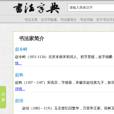
书法文章
古代字帖集
书法家简介
书法书箱
关于书法字
书法家简介
赵令畤
赵令畤（1051-1134）北宋末南宋初词人。初字景贶，
情...
赵构
赵构（1107－1187）宋高宗，字德基，宋徽宗赵佶第九子
详情...
赵佶
赵佶（1082－1135）玉京曾忆旧繁华，万里帝王家。