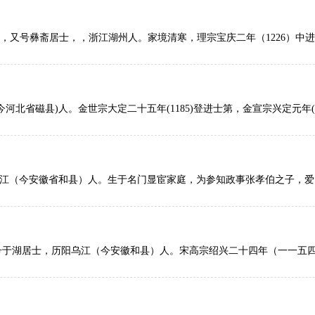
，号兰坡，又号彝斋居士，，浙江湖州人。家境清寒，理宗宝庆二年（12
今河北省磁县)人。金世宗大定二十五年(1185)登进士第，金宣宗兴定
，历阳乌江（今安徽省和县）人。生于名门显宦家庭，为参知政事张孝伯
国，号于湖居士，历阳乌江（今安徽和县）人。宋高宗绍兴二十四年（一