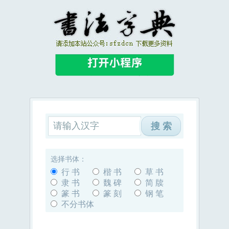
选择书体：
行 书
楷 书
草 书
隶 书
魏 碑
简 牍
篆 书
篆 刻
钢 笔
不分书体