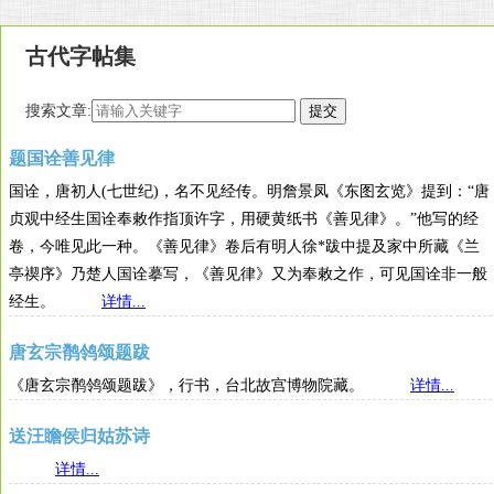
古代字帖集
搜索文章:
题国诠善见律
国诠，唐初人(七世纪)，名不见经传。明詹景凤《东图玄览》提到：“唐
贞观中经生国诠奉敕作指顶许字，用硬黄纸书《善见律》。”他写的经
卷，今唯见此一种。《善见律》卷后有明人徐*跋中提及家中所藏《兰
亭禊序》乃楚人国诠摹写，《善见律》又为奉敕之作，可见国诠非一般
经生。
详情...
唐玄宗鹡鸰颂题跋
《唐玄宗鹡鸰颂题跋》，行书，台北故宫博物院藏。
详情...
送汪瞻侯归姑苏诗
详情...