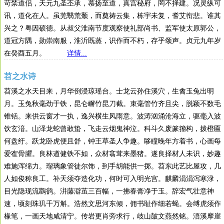
苛禁道侣，天元九圣丕承，慕扬至道，真宫秘府，罔不择建。况灵纵可
讯，道化在人。虽芜翳荒颓，而奠祷云集，栋宇未复，耆艾衔悲。谁其
兴之？粤因硕德。从叔父淮南节度观察使礼部尚书、监军使太原郭公，
道冠方隅，勋崇南服，淮沂既蒸，识作而不朽，存乎颂声。贞元九年岁
在癸酉五月。
详情...
苕之水诗
苕溪之水天目来，月华倒浸琼瑶台。士龙云孙住溪穴，生禽玉兔出明
月。玉兔秋毫劲于铁，昆仑嶰竹昆刀截。束毫管竹齐且尖，脱颖不数毛
锥铦。来供云窗才一执，逸兴横生风雨意。波涛汹涌沧海立，驱毫入波
饮玄湆。山泽龙蛇曾敢蛰，飞走云烟鬼神泣。科斗久废篆籀构，拨橙匾
何盘纡。跃龙卧虎便且舒，钟王草圣人争趣。眵瞳晚年方着书，心画每
爱隺骨臞。良林遒健铁不如，众材翕茸来墨猪。遂良择材人未识，妙趣
难施浑绵力。瑠璃象管徒尔饰，到手胡能供一掷。苕东此艺比屋攻，几
人如俊称良工。补天须夺造化功，何时可入明光宫。麒麟涓涓泻寒渌，
目光隐现流鸜鹆。洴藤澼茧三百幅，一拂春膏净于玉。辞宏气壮意神
速，顷刻珠玑千万斛。浩然文思河东倾，佣书耻作细若蝇。会缚虎须作
椽笔，一画天地咸清宁。传岩更肖旁求行，歧山皷文燕然铭。浯溪摩崖