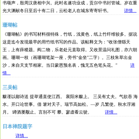
书颂声，殷周汉唐相中兴。此时名遂功业成，贡尔中书封管城。岁在重
光大渊献冬日至后十有二日，云松老人在城东寄寄轩书。
详情...
珊瑚帖
《珊瑚帖》的书写材料很特殊，竹纸，浅黄色，纸上竹纤维较多。据说
这是迄今发现最早的用竹纸书写的作品。该帖释文为：“收张僧繇天
王，上有薛稷题。阎二物，乐老处元直取得。又收景温问礼图，亦六朝
画。珊瑚一枝（画珊瑚笔架一座，旁书“金坐”二字）。三枝朱草出金
沙，来自天支节相家。当日蒙恩预名表，愧无五色笔头花。”
详
情...
三吴帖
黻谨以鄙诗送 提举通直使江西。 襄阳米黻上。 三吴有丈夫。气欲吞 海
水。开口论世事。借 箸对天子。瑞节高如松。—岁 几繁使。秋水浮湘
月。 罇酒屡觏止。言别不可 攀。寥虚看云驶。
详情...
日本禅院题字
详情...