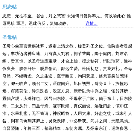
思恋帖
思恋，无往不至。省告，对之悲塞!未知何日复得奉见。何以喻此心!惟
愿尽珍 重理。迟此信反，复知动静。
详情...
圣母帖
圣母心俞至言世疾冰释，遂奉上清之教，旋登列圣之位。仙阶崇者灵感
远，丰功迈者神应速。乃有真人刘君，拥节乘麟，降于庭内。刘君名
纲，贵真也。以圣母道应宝录，才合上仙，授之秘符，饵以珍药，遂神
仪爽变，肤骼纤妍，脱异俗流，鄙远尘爱。杜氏初忿，责我妇礼，圣母
翛然，不经听虑。久之生讼，至于幽圄，拘同羑里，倏忽霓裳仙驾降
空，卿云临户，顾召二女，蹑虚同升。旭日初照，耸身直上，旌幢彩
焕，辉耀莫伦，异乐殊香，没空方息。康帝以为中兴之瑞，诏於其所，
置仙宫观，庆殊祥也。因号曰东陵。圣母家于广陵，仙于东土，日东陵
焉。二女从升，曰圣母焉。邃宇既崇，真仪丽设。远近归赴，倾币江
淮，水旱札瘥，无不祷请，神贶昭答，人用太康。奸盗之徒，或未引人
咎，则有鸟禽翔其庐上，灵徵既降，罪必斯获。闾井之间，无隐慝焉。
自晋暨随，年将三百，都鄙精奉，车徒奔属。及炀帝东迁，运终多忌，