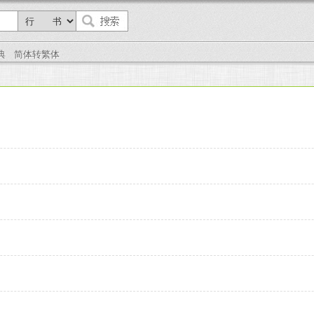
典
简体转繁体