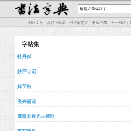
书法文章
古代字帖集
书法家简介
书法书箱
关于书法字
字帖集
牡丹赋
妙严寺记
妹至帖
漫兴墨迹
麻徵君透光古镜歌