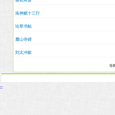
落花诗册
洛神赋十三行
论草书帖
麓山寺碑
刘太冲叙
当前
--