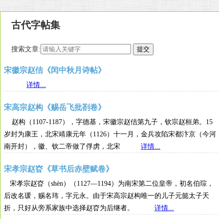
古代字帖集
搜索文章:
宋徽宗赵佶《闰中秋月诗帖》
详情...
宋高宗赵构《赐岳飞批剳卷》
赵构（1107-1187），字德基，宋徽宗赵佶第九子，钦宗赵桓弟。15
岁封为康王，北宋靖康元年（1126）十一月，金兵攻陷宋都汴京（今河
南开封），徽、钦二帝做了俘虏，北宋
详情...
宋孝宗赵昚《草书后赤壁赋卷》
宋孝宗赵昚（shèn）（1127—1194）为南宋第二位皇帝，初名伯琮，
后改名瑗，赐名玮，字元永。由于宋高宗赵构唯一的儿子元懿太子夭
折，只好从旁系家族中选择赵昚为后继者。
详情...