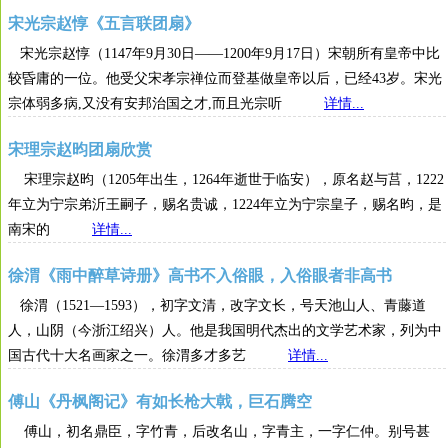
宋光宗赵惇《五言联团扇》
宋光宗赵惇（1147年9月30日——1200年9月17日）宋朝所有皇帝中比
较昏庸的一位。他受父宋孝宗禅位而登基做皇帝以后，已经43岁。宋光
宗体弱多病,又没有安邦治国之才,而且光宗听
详情...
宋理宗赵昀团扇欣赏
宋理宗赵昀（1205年出生，1264年逝世于临安），原名赵与莒，1222
年立为宁宗弟沂王嗣子，赐名贵诚，1224年立为宁宗皇子，赐名昀，是
南宋的
详情...
徐渭《雨中醉草诗册》高书不入俗眼，入俗眼者非高书
徐渭（1521—1593），初字文清，改字文长，号天池山人、青藤道
人，山阴（今浙江绍兴）人。他是我国明代杰出的文学艺术家，列为中
国古代十大名画家之一。徐渭多才多艺
详情...
傅山《丹枫阁记》有如长枪大戟，巨石腾空
傅山，初名鼎臣，字竹青，后改名山，字青主，一字仁仲。别号甚