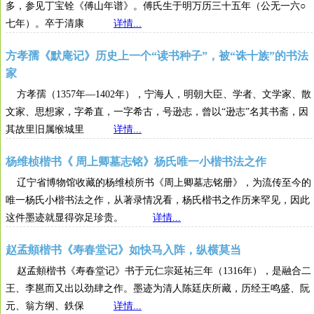
多，参见丁宝铨《傅山年谱》。傅氏生于明万历三十五年（公无一六○
七年）。卒于清康
详情...
方孝孺《默庵记》历史上一个“读书种子”，被“诛十族”的书法
家
方孝孺（1357年—1402年），宁海人，明朝大臣、学者、文学家、散
文家、思想家，字希直，一字希古，号逊志，曾以“逊志”名其书斋，因
其故里旧属缑城里
详情...
杨维桢楷书《 周上卿墓志铭》杨氏唯一小楷书法之作
辽宁省博物馆收藏的杨维桢所书《周上卿墓志铭册》，为流传至今的
唯一杨氏小楷书法之作，从著录情况看，杨氏楷书之作历来罕见，因此
这件墨迹就显得弥足珍贵。
详情...
赵孟頫楷书《寿春堂记》如快马入阵，纵横莫当
赵孟頫楷书《寿春堂记》书于元仁宗延祐三年（1316年），是融合二
王、李邕而又出以劲肆之作。墨迹为清人陈廷庆所藏，历经王鸣盛、阮
元、翁方纲、鉄保
详情...